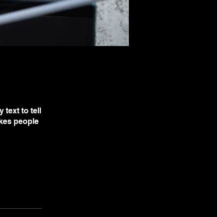
text to tell
akes people
ll'App