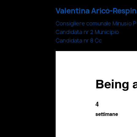
Valentina Aricò-Respin
Consigliere comunale Minusio 
Candidata nr 2 Municipio
Candidata nr 8 Cc
Being 
4 settimane
4
settimane