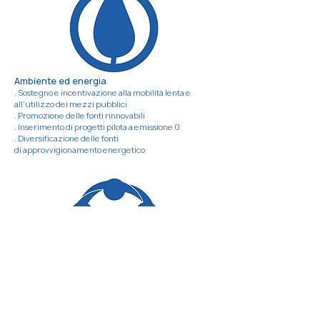
Ambiente ed energia
. Sostegno e incentivazione alla mobilità lenta e
all'utilizzo dei mezzi pubblici
. Promozione delle fonti rinnovabili
. Inserimento di progetti pilota a emissione 0
. Diversificazione delle fonti
di
approvvigionamento
energetico
Sport e tempo libero
. Incentivazione dello sport nei giovani
. Maggior sostegno alle società sportive medio-
piccole