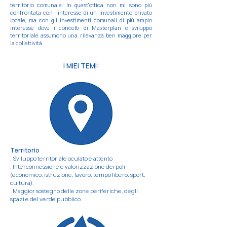
territorio comunale. In quest'ottica non mi sono più
confrontata con l'interesse di un investimento privato
locale, ma con gli investimenti comunali di più ampio
interesse
dove i concetti di Masterplan e sviluppo
territoriale assumono una rilevanza ben maggiore per
la
collettività.
I MIEI TEMI:
Territorio
. Sviluppo territoriale oculato e attento
. Interconnessione e valorizzazione dei poli
(economico, istruzione, lavoro, tempo libero, sport,
cultura).
. Maggior sostegno delle zone periferiche, degli
spazi e del verde pubblico